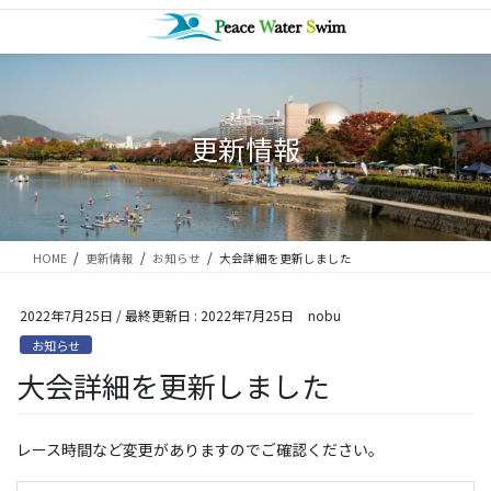
コ
ナ
ン
ビ
テ
ゲ
ン
ー
ツ
シ
に
ョ
更新情報
移
ン
動
に
移
動
HOME
更新情報
お知らせ
大会詳細を更新しました
2022年7月25日
/ 最終更新日 :
2022年7月25日
nobu
お知らせ
大会詳細を更新しました
レース時間など変更がありますのでご確認ください。